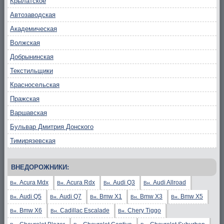
Крылатское
Автозаводская
Академическая
Волжская
Добрынинская
Текстильщики
Красносельская
Пражская
Варшавская
Бульвар Дмитрия Донского
Тимирязевская
ВНЕДОРОЖНИКИ:
Acura Mdx
Acura Rdx
Audi Q3
Audi Allroad
Вн.
Вн.
Вн.
Вн.
Audi Q5
Audi Q7
Bmw X1
Bmw X3
Bmw X5
Вн.
Вн.
Вн.
Вн.
Вн.
Bmw X6
Cadillac Escalade
Chery Tiggo
Вн.
Вн.
Вн.