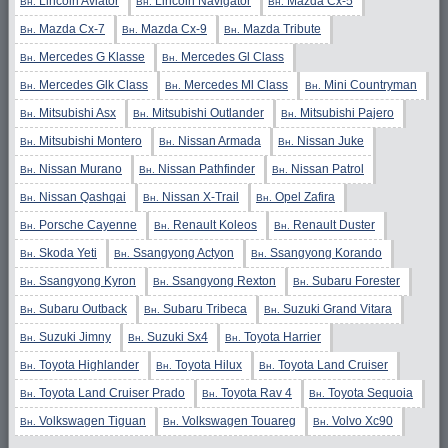
Lincoln Aviator
Lincoln Navigator
Mazda Cx-5
Вн.
Вн.
Вн.
Mazda Cx-7
Mazda Cx-9
Mazda Tribute
Вн.
Вн.
Вн.
Mercedes G Klasse
Mercedes Gl Class
Вн.
Вн.
Mercedes Glk Class
Mercedes Ml Class
Mini Countryman
Вн.
Вн.
Вн.
Mitsubishi Asx
Mitsubishi Outlander
Mitsubishi Pajero
Вн.
Вн.
Вн.
Mitsubishi Montero
Nissan Armada
Nissan Juke
Вн.
Вн.
Вн.
Nissan Murano
Nissan Pathfinder
Nissan Patrol
Вн.
Вн.
Вн.
Nissan Qashqai
Nissan X-Trail
Opel Zafira
Вн.
Вн.
Вн.
Porsche Cayenne
Renault Koleos
Renault Duster
Вн.
Вн.
Вн.
Skoda Yeti
Ssangyong Actyon
Ssangyong Korando
Вн.
Вн.
Вн.
Ssangyong Kyron
Ssangyong Rexton
Subaru Forester
Вн.
Вн.
Вн.
Subaru Outback
Subaru Tribeca
Suzuki Grand Vitara
Вн.
Вн.
Вн.
Suzuki Jimny
Suzuki Sx4
Toyota Harrier
Вн.
Вн.
Вн.
Toyota Highlander
Toyota Hilux
Toyota Land Cruiser
Вн.
Вн.
Вн.
Toyota Land Cruiser Prado
Toyota Rav 4
Toyota Sequoia
Вн.
Вн.
Вн.
Volkswagen Tiguan
Volkswagen Touareg
Volvo Xc90
Вн.
Вн.
Вн.