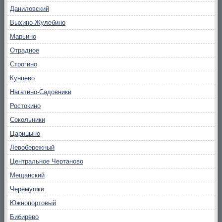
Даниловский
Выхино-Жулебино
Марьино
Отрадное
Строгино
Кунцево
Нагатино-Садовники
Ростокино
Сокольники
Царицыно
Левобережный
Центральное Чертаново
Мещанский
Черёмушки
Южнопортовый
Бибирево