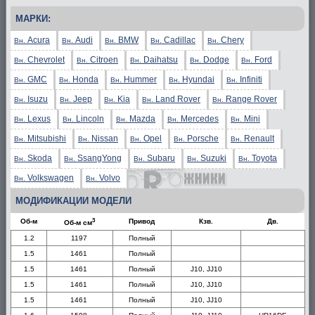
МАРКИ:
Acura
Audi
BMW
Cadillac
Chery
Вн.
Вн.
Вн.
Вн.
Вн.
Chevrolet
Citroen
Daihatsu
Dodge
Ford
Вн.
Вн.
Вн.
Вн.
Вн.
GMC
Honda
Hummer
Hyundai
Infiniti
Вн.
Вн.
Вн.
Вн.
Вн.
Isuzu
Jeep
Kia
Land Rover
Range Rover
Вн.
Вн.
Вн.
Вн.
Вн.
Lexus
Lincoln
Mazda
Mercedes
Mini
Вн.
Вн.
Вн.
Вн.
Вн.
Mitsubishi
Nissan
Opel
Porsche
Renault
Вн.
Вн.
Вн.
Вн.
Вн.
Skoda
SsangYong
Subaru
Suzuki
Toyota
Вн.
Вн.
Вн.
Вн.
Вн.
Volkswagen
Volvo
Вн.
Вн.
МОДИФИКАЦИИ МОДЕЛИ
3
Об-м
Привод
Кзв.
Дв.
Об-м см
1.2
1197
Полный
1.5
1461
Полный
1.5
1461
Полный
J10, JJ10
1.5
1461
Полный
J10, JJ10
1.5
1461
Полный
J10, JJ10