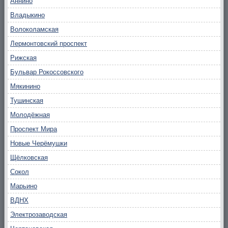
Аннино
Владыкино
Волоколамская
Лермонтовский проспект
Рижская
Бульвар Рокоссовского
Мякинино
Тушинская
Молодёжная
Проспект Мира
Новые Черёмушки
Щёлковская
Сокол
Марьино
ВДНХ
Электрозаводская