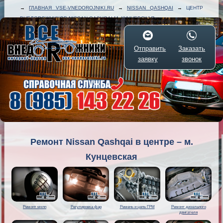
→
ГЛАВНАЯ VSE-VNEDOROJNIKI.RU
→
NISSAN QASHQAI
→
ЦЕНТР
ВНЕДОРОЖНИКОВ NISSAN QASHQAI М. КУНЦЕВСКАЯ
Отправить
Заказать
заявку
звонок
Ремонт Nissan Qashqai в центре – м.
Кунцевская
Ремонт мкпп
Регулировка фар
Ремень и цепь ГРМ
Ремонт дизельного
двигателя