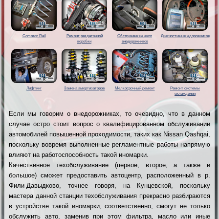
Common Rail
Ремонт раздаточной
Обслуживание акпп
Диагностика внедорожников
коробки
внедорожников
Лифтинг
Замена амортизаторов
Мелкосрочный ремонт
Ремонт системы
охлаждения
Если мы говорим о внедорожниках, то очевидно, что в данном
случае остро стоит вопрос о квалифицированном обслуживании
автомобилей повышенной проходимости, таких как Nissan Qashqai,
поскольку вовремя выполненные регламентные работы напрямую
влияют на работоспособность такой иномарки.
Качественное техобслуживание (первое, второе, а также и
большое) сможет предоставить автоцентр, расположенный в р.
Фили-Давыдково, точнее говоря, на Кунцевской, поскольку
мастера данной станции техобслуживания прекрасно разбираются
в устройстве такой иномарки, соответственно, смогут не только
обслужить авто, заменив при этом фильтра, масло или иные