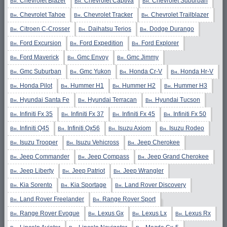
Chevrolet Blazer
Chevrolet Captiva
Chevrolet Suburban
Вн.
Вн.
Вн.
Chevrolet Tahoe
Chevrolet Tracker
Chevrolet Trailblazer
Вн.
Вн.
Вн.
Citroen C-Crosser
Daihatsu Terios
Dodge Durango
Вн.
Вн.
Вн.
Ford Excursion
Ford Expedition
Ford Explorer
Вн.
Вн.
Вн.
Ford Maverick
Gmc Envoy
Gmc Jimmy
Вн.
Вн.
Вн.
Gmc Suburban
Gmc Yukon
Honda Cr-V
Honda Hr-V
Вн.
Вн.
Вн.
Вн.
Honda Pilot
Hummer H1
Hummer H2
Hummer H3
Вн.
Вн.
Вн.
Вн.
Hyundai Santa Fe
Hyundai Terracan
Hyundai Tucson
Вн.
Вн.
Вн.
Infiniti Fx 35
Infiniti Fx 37
Infiniti Fx 45
Infiniti Fx 50
Вн.
Вн.
Вн.
Вн.
Infiniti Q45
Infiniti Qx56
Isuzu Axiom
Isuzu Rodeo
Вн.
Вн.
Вн.
Вн.
Isuzu Trooper
Isuzu Vehicross
Jeep Cherokee
Вн.
Вн.
Вн.
Jeep Commander
Jeep Compass
Jeep Grand Cherokee
Вн.
Вн.
Вн.
Jeep Liberty
Jeep Patriot
Jeep Wrangler
Вн.
Вн.
Вн.
Kia Sorento
Kia Sportage
Land Rover Discovery
Вн.
Вн.
Вн.
Land Rover Freelander
Range Rover Sport
Вн.
Вн.
Range Rover Evogue
Lexus Gx
Lexus Lx
Lexus Rx
Вн.
Вн.
Вн.
Вн.