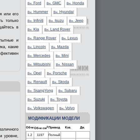
Ford
GMC
Honda
Вн.
Вн.
Вн.
Hummer
Hyundai
Вн.
Вн.
я или его
ть только
Infiniti
Isuzu
Jeep
Вн.
Вн.
Вн.
щайтесь в
Kia
Land Rover
Вн.
Вн.
Range Rover
Lexus
Вн.
Вн.
пытные и
ка, какие
Lincoln
Mazda
Вн.
Вн.
ффективен
Mercedes
Mini
Вн.
Вн.
Mitsubishi
Nissan
Вн.
Вн.
Opel
Porsche
Вн.
Вн.
Renault
Skoda
Вн.
Вн.
SsangYong
Subaru
Вн.
Вн.
Suzuki
Toyota
Вн.
Вн.
Volkswagen
Volvo
Вн.
Вн.
МОДИФИКАЦИИ МОДЕЛИ
3
Об-м
Привод
Кзв.
Дв.
Об-м см
азличного
1.2
1197
Полный
м уровне,