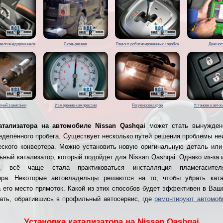
акпп внедорожников
Сход-развал
Ремонт роботизированных коробок
Диагнос
ечей зажигания
Измерение компрессии
Регулировка фар
Установка авто
атализатора на автомобиле Nissan Qashqai
может стать вынужден
еделённого пробега. Существует несколько путей решения проблемы не
еского конвертера. Можно установить новую оригинальную деталь или
ьный катализатор, который подойдет для Nissan Qashqai. Однако из-за 
и, всё чаще стала практиковаться инсталляция пламегасите
тора. Некоторые автовладельцы решаются на то, чтобы убрать ката
а его место прямоток. Какой из этих способов будет эффективен в Ваш
ать, обратившись в профильный автосервис, где
ремонтируют автомоб
Установка катализатора на Nissan Qashqai