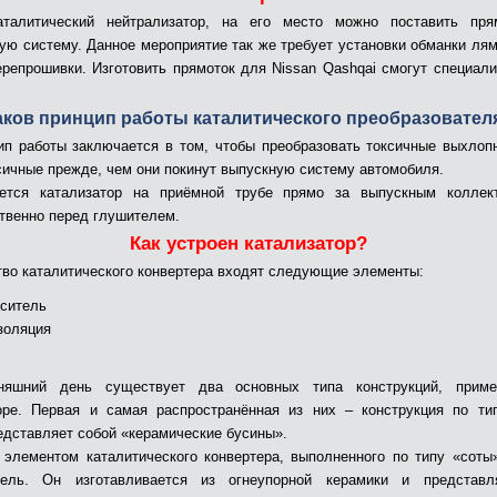
аталитический нейтрализатор, на его место можно поставить пря
ую систему. Данное мероприятие так же требует установки обманки лям
ерепрошивки. Изготовить прямоток для Nissan Qashqai смогут специал
аков принцип работы каталитического преобразовател
ип работы заключается в том, чтобы преобразовать токсичные выхлоп
сичные прежде, чем они покинут выпускную систему автомобиля.
ается катализатор на приёмной трубе прямо за выпускным коллек
твенно перед глушителем.
Как устроен катализатор?
тво каталитического конвертера входят следующие элементы:
оситель
золяция
няшний день существует два основных типа конструкций, прим
оре. Первая и самая распространённая из них – конструкция по ти
едставляет собой «керамические бусины».
элементом каталитического конвертера, выполненного по типу «соты
итель. Он изготавливается из огнеупорной керамики и представл