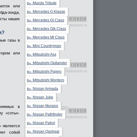
Mazda Tribute
Вн.
моток или
Mercedes G Klasse
Вн.
бда-зонда,
исты наших
Mercedes Gl Class
Вн.
Mercedes Glk Class
Вн.
я?
Mercedes Ml Class
Вн.
ные газы в
Mini Countryman
Вн.
тором или
Mitsubishi Asx
Вн.
Mitsubishi Outlander
Вн.
Mitsubishi Pajero
Вн.
Mitsubishi Montero
Вн.
Nissan Armada
Вн.
Nissan Juke
Вн.
Nissan Murano
Вн.
еняемых в
пу «соты».
Nissan Pathfinder
Вн.
Nissan Patrol
Вн.
» является
Nissan Qashqai
Вн.
яет собой