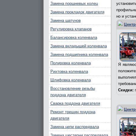
Замена поршневых колец
установи
профильны
Замена прокладок двигателя
но и уста
Замена шатунов
Центр
Регулировка клапанов
Балансировка коленвала
Замена вкладышей коленвала
Замена подшипника коленвала
Полировка коленвала
Я являюс
положит
Рихтовка коленвала
выполня
Шлифовка коленвала
требован
Восстановление резьбы
Скидки:
п
поддона двигателя
Сварка поддона двигателя
Центр
Ремонт трещин поддона
двигателя
Замена цепи распредвала
Замена шестерни распредвала