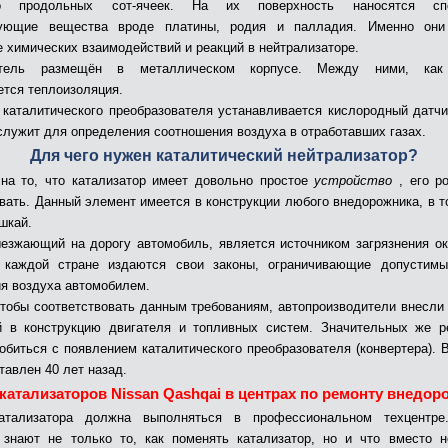
во продольных сот-ячеек. На их поверхность наносятся спе
рующие вещества вроде платины, родия и палладия. Именно они
е химических взаимодействий и реакций в нейтрализаторе.
итель размещён в металлическом корпусе. Между ними, как
ется теплоизоляция.
 каталитического преобразователя устанавливается кислородный датчи
 служит для определения соотношения воздуха в отработавших газах.
Для чего нужен каталитический нейтрализатор?
на то, что катализатор имеет довольно простое
устройство
, его р
вать. Данный элемент имеется в конструкции любого внедорожника, в т
шкай.
езжающий на дорогу автомобиль, является источником загрязнения 
 каждой стране издаются свои законы, ограничивающие допустимы
ия воздуха автомобилем.
чтобы соответствовать данным требованиям, автопроизводители внесли
 в конструкцию двигателя и топливных систем. Значительных же р
обиться с появлением каталитического преобразователя (конвертера). 
тавлен 40 лет назад.
катализаторов Nissan Qashqai в центрах по ремонту внедо
атализатора должна выполняться в профессиональном техцентре
 знают не только то, как поменять катализатор, но и что вместо 