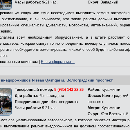
Часы работы:
9-21 час.
Округ:
Западный
решили «я хочу» или «мне необходимо» выполнить ремонт автомобил
 обслуживание, и вы понимаете, что такие работы должны выполня
ированные специалисты (дизелисты, мотористы, автомеханики), обра
сервис.
олагаем всем необходимым оборудованием, а в штате работают о
е мастера, которые смогут точно определить, почему случилась полом
грегаты необходимо отремонтировать, и какой способ будет наиболее э
ален.
остоянным клиентам |
Вся информация…
 внедорожников Nissan Qashqai м. Волгоградский проспект
Телефонный номер:
8 (985) 143-22-26
Район:
Кузьминки
Дни работы:
без выходных
Шоссе:
Волгоградский
Праздничные дни:
без праздников
проспект
Часы работы:
9-21 час.
Метро:
Кузьминки
Округ:
Юго-Восточный
мся специализированным автосервисом, в котором работают мастера р
и выполняющие ремонт внедорожников на должном профессионально