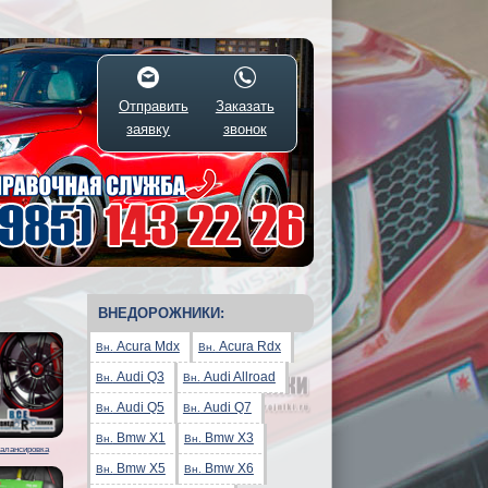
Отправить
Заказать
заявку
звонок
ВНЕДОРОЖНИКИ:
Acura Mdx
Acura Rdx
Вн.
Вн.
Audi Q3
Audi Allroad
Вн.
Вн.
Audi Q5
Audi Q7
Вн.
Вн.
Bmw X1
Bmw X3
Вн.
Вн.
алансировка
Bmw X5
Bmw X6
Вн.
Вн.