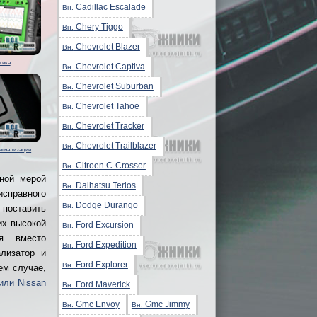
Cadillac Escalade
Вн.
Chery Tiggo
Вн.
Chevrolet Blazer
Вн.
тика
Chevrolet Captiva
Вн.
Chevrolet Suburban
Вн.
Chevrolet Tahoe
Вн.
Chevrolet Tracker
Вн.
Chevrolet Trailblazer
Вн.
сигнализации
Citroen C-Crosser
Вн.
ной мерой
Daihatsu Terios
Вн.
исправного
Dodge Durango
Вн.
 поставить
их высокой
Ford Excursion
Вн.
ля вместо
Ford Expedition
Вн.
лизатор и
Ford Explorer
Вн.
ем случае,
или Nissan
Ford Maverick
Вн.
Gmc Envoy
Gmc Jimmy
Вн.
Вн.