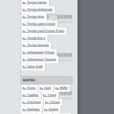
Toyota Harrier
Вн.
Toyota Highlander
Вн.
Toyota Hilux
Вн.
Toyota Land Cruiser
Вн.
Toyota Land Cruiser Prado
Вн.
Toyota Rav 4
Вн.
Toyota Sequoia
Вн.
Volkswagen Tiguan
Вн.
Volkswagen Touareg
Вн.
Volvo Xc90
Вн.
МАРКИ:
Acura
Audi
BMW
Вн.
Вн.
Вн.
Cadillac
Chery
Вн.
Вн.
Chevrolet
Citroen
Вн.
Вн.
Daihatsu
Dodge
Вн.
Вн.