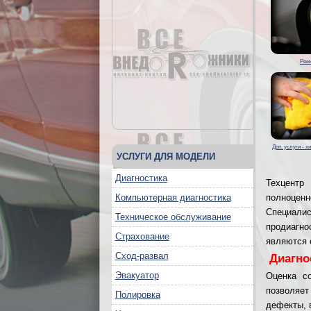
Рем
Доп. услуги - х
УСЛУГИ ДЛЯ МОДЕЛИ
Диагностика
Техцентр
Компьютерная диагностика
полноценн
Специали
Техническое обслуживание
продиагно
Страхование
являются 
Сход-развал
Диагно
Эвакуатор
Оценка со
позволяе
Полировка
дефекты, 