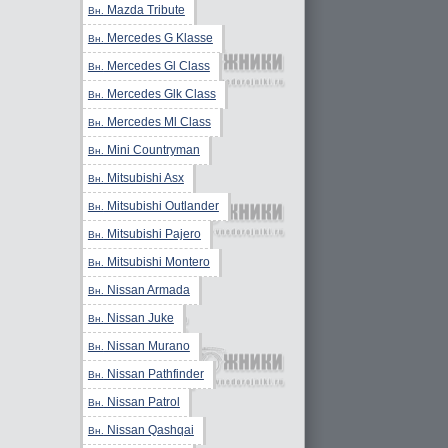
Mazda Tribute
Вн.
Mercedes G Klasse
Вн.
Mercedes Gl Class
Вн.
Mercedes Glk Class
Вн.
Mercedes Ml Class
Вн.
Mini Countryman
Вн.
Mitsubishi Asx
Вн.
Mitsubishi Outlander
Вн.
Mitsubishi Pajero
Вн.
Mitsubishi Montero
Вн.
Nissan Armada
Вн.
Nissan Juke
Вн.
Nissan Murano
Вн.
Nissan Pathfinder
Вн.
Nissan Patrol
Вн.
Nissan Qashqai
Вн.