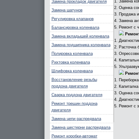
Замена ко
Замена прокладок двигателя
Оценка со
Замена шатунов
Продажа и
Регулировка клапанов
Замена ан
Ремонт с 
Балансировка коленвала
Ремонт
Замена вкладышей коленвала
Диагности
Замена подшипника коленвала
Расточка 
Полировка коленвала
Опрессовк
Капитальн
Рихтовка коленвала
Ультразву
Шлифовка коленвала
Ремонт
Восстановление резьбы
Переборка
поддона двигателя
Капиталка
Оценка со
Сварка поддона двигателя
Диагности
Ремонт трещин поддона
Ремонт с 
двигателя
Замена цепи распредвала
Замена шестерни распредвала
Ремонт коробки-автомат