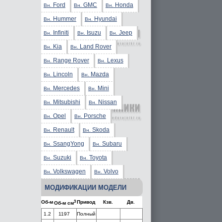
Ford
GMC
Honda
Вн.
Вн.
Вн.
Hummer
Hyundai
Вн.
Вн.
Infiniti
Isuzu
Jeep
Вн.
Вн.
Вн.
Kia
Land Rover
Вн.
Вн.
Range Rover
Lexus
Вн.
Вн.
Lincoln
Mazda
Вн.
Вн.
Mercedes
Mini
Вн.
Вн.
Mitsubishi
Nissan
Вн.
Вн.
Opel
Porsche
Вн.
Вн.
Renault
Skoda
Вн.
Вн.
SsangYong
Subaru
Вн.
Вн.
Suzuki
Toyota
Вн.
Вн.
Volkswagen
Volvo
Вн.
Вн.
МОДИФИКАЦИИ МОДЕЛИ
3
Об-м
Привод
Кзв.
Дв.
Об-м см
1.2
1197
Полный