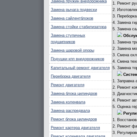
Замена пружин внедорожника
Ремонт ру
Замена рычага подвески
Изготовле
Переборка
Замена сайлентблоков
Замена ги
Замена стойки стабилизатора
Замена са
Замена ступичных
Обслу
подшипников
Замена тр
Замена мо
Замена шаровой опоры
Смена охл
Подушки кпп внедорожников
Смена тех
Капитальный ремонт двигателя
Замена то
Систем
Переборка двигателя
Заправка 
Ремонт двигателя
Ремонт ко
Замена блока цилиндров
Диагности
Ремонт ав
Замена коленвала
Оценка ге
Замена распредвала
Регули
Ремонт блока цилиндров
Восстанов
Ремонт фа
Ремонт картера двигателя
Регулиров
Ремонт коленвала двигателя