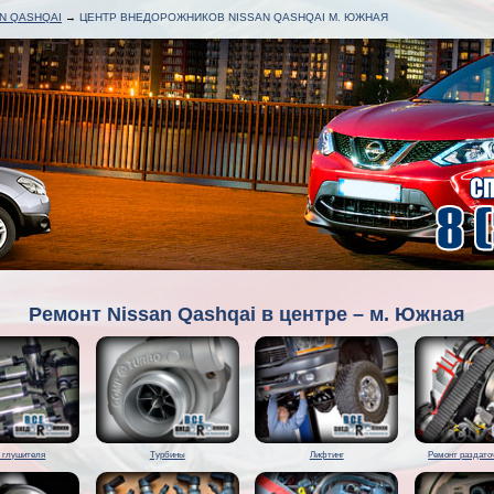
N QASHQAI
→
ЦЕНТР ВНЕДОРОЖНИКОВ NISSAN QASHQAI М. ЮЖНАЯ
Ремонт Nissan Qashqai в центре – м. Южная
 глушителя
Турбины
Лифтинг
Ремонт раздато