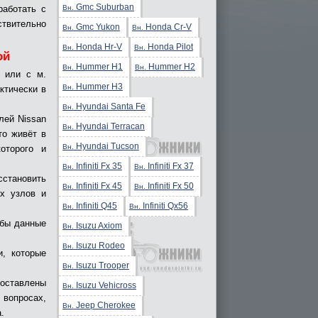
Gmc Suburban
Вн.
работать с
вительно
Gmc Yukon
Honda Cr-V
Вн.
Вн.
Honda Hr-V
Honda Pilot
Вн.
Вн.
ой
Hummer H1
Hummer H2
Вн.
Вн.
 или с м.
Hummer H3
Вн.
ктически в
Hyundai Santa Fe
Вн.
лей Nissan
Hyundai Terracan
Вн.
то живёт в
Hyundai Tucson
Вн.
оторого и
Infiniti Fx 35
Infiniti Fx 37
Вн.
Вн.
становить
Infiniti Fx 45
Infiniti Fx 50
Вн.
Вн.
ых узлов и
Infiniti Q45
Infiniti Qx56
Вн.
Вн.
обы данные
Isuzu Axiom
Вн.
Isuzu Rodeo
Вн.
и, которые
Isuzu Trooper
Вн.
доставлены
Isuzu Vehicross
Вн.
вопросах,
Jeep Cherokee
Вн.
.