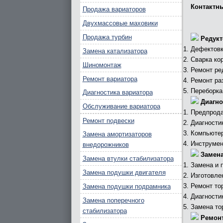
Контактн
Продажа вариаторов
Двухмассовые маховики
Продажа турбин
Редукт
Дефектовк
Замена катализатора
Сварка ко
Шиномонтаж
Ремонт ре
Ремонт вариатора
Ремонт ра
Переборка
Диагностика вариатора
Диагно
Обслуживание вариатора
Предпрода
Ремонт подвески
Диагности
Компьютер
Замена амортизаторов
Инструмен
внедорожников
Замена
Замена втулки стабилизатора
Замена и 
Замена подушки двигателя
Изготовле
Ремонт то
Замена подушки подрамника
Диагности
Замена поперечного
Замена то
стабилизатора
Ремонт