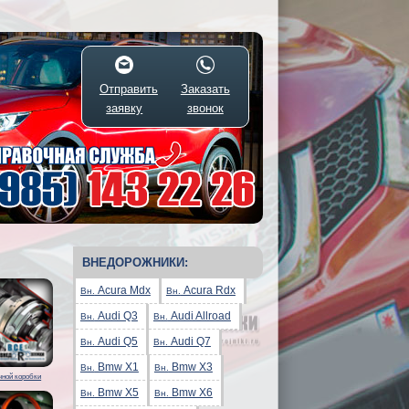
Отправить
Заказать
заявку
звонок
ВНЕДОРОЖНИКИ:
Acura Mdx
Acura Rdx
Вн.
Вн.
Audi Q3
Audi Allroad
Вн.
Вн.
Audi Q5
Audi Q7
Вн.
Вн.
Bmw X1
Bmw X3
Вн.
Вн.
чной коробки
Bmw X5
Bmw X6
Вн.
Вн.