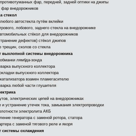
 противотуманных фар, передней, задней оптики на джипы
 фар внедорожников
а стекол
 любого автостекла путём вклейки
трового, лобового, заднего стекла на внедорожнике
втомобильных стёкол для внедорожников
странение дефектов) стёкол джипов
е трещин, сколов со стекла
 выхлопной системы внедорожника
 обманки лямбда-зонда
сварка выпускного коллектора
окладки выпускного коллектора
 катализатора взамен пламегасителю
сварка любой части глушителя
ектрика
утов, электрических цепей на внедорожниках
 и устранение утечек тока, замыкания электропроводки
плотности электролита АКБ
ление генератора с заменой ротора, статора
ртера с заменой тягового реле и якоря
 системы охлаждения