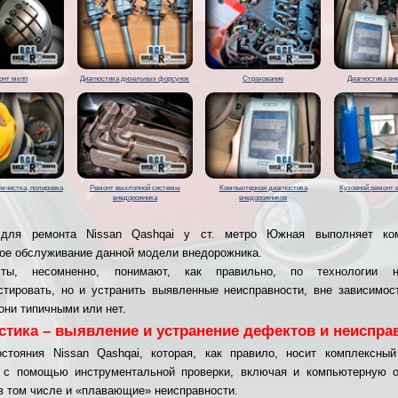
онт мкпп
Диагностика дизельных форсунок
Страхование
Диагностика вн
имчистка, полировка
Ремонт выхлопной системы
Компьютерная диагностика
Кузовной ремонт 
внедорожника
внедорожников
 для ремонта Nissan Qashqai у ст. метро Южная выполняет ком
ое обслуживание данной модели внедорожника.
сты, несомненно, понимают, как правильно, по технологии 
стировать, но и устранить выявленные неисправности, вне зависимост
они типичными или нет.
стика – выявление и устранение дефектов и неиспра
стояния Nissan Qashqai, которая, как правило, носит комплексный
т с помощью инструментальной проверки, включая и компьютерную о
в том числе и «плавающие» неисправности.