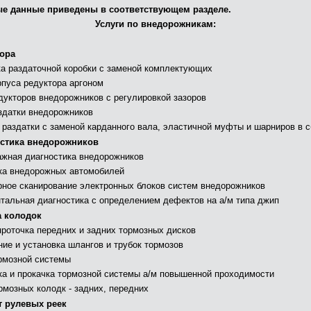
ые данные приведены в соответствующем разделе.
Услуги по внедорожникам:
ора
а раздаточной коробки с заменой комплектующих
рпуса редуктора аргоном
дукторов внедорожников с регулировкой зазоров
здатки внедорожников
 раздатки с заменой карданного вала, эластичной муфты и шарниров в 
стика внедорожников
жная диагностика внедорожников
ка внедорожных автомобилей
ное сканирование электронных блоков систем внедорожников
тальная диагностика с определением дефектов на а/м типа джип
 колодок
проточка передних и задних тормозных дисков
ние и установка шлангов и трубок тормозов
рмозной системы
ка и прокачка тормозной системы а/м повышенной проходимости
рмозных колодк - задних, передних
 рулевых реек