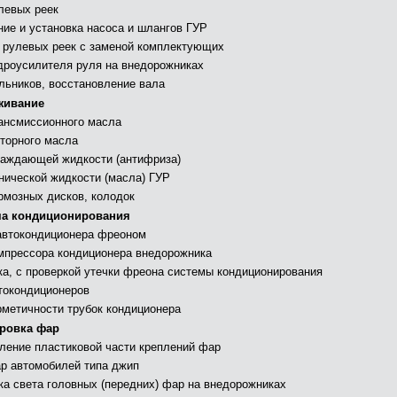
левых реек
ние и установка насоса и шлангов ГУР
 рулевых реек с заменой комплектующих
дроусилителя руля на внедорожниках
льников, восстановление вала
живание
ансмиссионного масла
торного масла
аждающей жидкости (антифриза)
нической жидкости (масла) ГУР
рмозных дисков, колодок
а кондиционирования
автокондиционера фреоном
мпрессора кондиционера внедорожника
ка, с проверкой утечки фреона системы кондиционирования
токондиционеров
рметичности трубок кондиционера
ровка фар
ление пластиковой части креплений фар
р автомобилей типа джип
ка света головных (передних) фар на внедорожниках