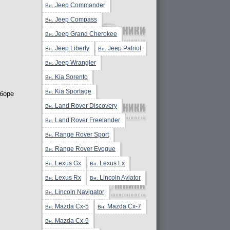
Jeep Commander
Вн.
Jeep Compass
Вн.
Jeep Grand Cherokee
Вн.
Jeep Liberty
Jeep Patriot
Вн.
Вн.
Jeep Wrangler
Вн.
Kia Sorento
Вн.
Kia Sportage
Вн.
сборе
Land Rover Discovery
Вн.
Land Rover Freelander
Вн.
Range Rover Sport
Вн.
Range Rover Evogue
Вн.
Lexus Gx
Lexus Lx
Вн.
Вн.
Lexus Rx
Lincoln Aviator
Вн.
Вн.
Lincoln Navigator
Вн.
Mazda Cx-5
Mazda Cx-7
Вн.
Вн.
Mazda Cx-9
Вн.