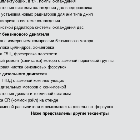
мплектующих, в т.ч. помпы охлаждения
стояния системы охлаждения двс внедорожника
 установка новых радиаторов для а/м типа джип
тифриза в системе охлаждения
чисткой радиатора системы охлаждения двс
 бензинового двигателя
ка с измерением компрессии бензинового мотора
блока цилиндров, хонинговка
а ГБЦ, фрезеровка плоскости
ый ремонт (капиталка) мотора с заменой поршневой группы
ковая чистка бензиновых форсунок
 дизельного двигателя
 ТНВД с заменой комплектующих
 дизельных моторов с хонинговкой
стояния дизеля и топливной системы
ка СR (коммон рэйл) на стенде
заменой распылителя и ремкомплекта дизельных форсунок
Ниже представлены другие техцентры