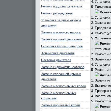
Установка
Ремонт поддона двигателя
Полировка
Вклейк
Ремонт распредвала
Установка
Установка защиты картера
Замена ве
двигателя
Продажа а
Замена масляного насоса
Ремонт (у
Устранени
Замена поршней двигателя
Ремонт
Гильзовка блока цилиндров
Установка
Хонинговка двигателя
Ремонт и 
Замена пр
Расточка двигателя
Установка
Замена гидрокомпенсаторов
Ремонт и 
Замена клапанной крышки
Автоэл
двигателя
Замена жг
Выявление
Замена маслосъемных колец
Проверка 
Замена маслосъемных
Восстанов
колпачков
Ремонт ста
Замена поршневых колец
Ремонт