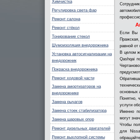
Химчистка
Сотрудник
Регулировка света фар
автомоб
профессио
Ремонт салона
А
Ремонт стёкол
Если Вы 
Тонирование стекол
Пражская,
Шумоизоляция внедорожника
равной от
В целом ж
Установка автосигнализации на
Qashqai п
внедорожник
Чертанов
Покраска внедорожника
предусмот
Ремонт ходовой части
Обративш
техническ
Замена амортизаторов на
основных 
внедорожнике
Понятно, 
Замена рычагов
услуги об
Замена стоек стабилизатора
Именно по
могут зна
Замена шаровых опор
Чтобы пол
Ремонт дизельных двигателей
для Niss
Ремонт выхлопной системы
обращайте