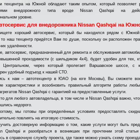
и техцентра на Южной обладают таким опытом, который позволяет 
илями внедорожного типа вроде Nissan Qashqai на дейст
нальном уровне.
втосервис для внедорожника Nissan Qashqai на Южн
ищете хороший автосервис, который бы находился рядом с Южной
 то наш техцентр придётся Вам по душе, поскольку он расположен пра
 них удалённости.
е, автосервис, предназначенный для ремонта и обслуживания автомоби
овышенной проходимости (с шильдиком 4х4), будет удобен для тех, к
о Центральном, через который пролегает Варшавское шоссе, с к
рен удобный подъезд к нашей СТО.
ись к нам – автотехцентр в ЮАО (на юге Москвы), Вы сможете вос
ие характеристики и возобновить правильный алгоритм работы люб
агрегатов Nissan Qashqai с гарантией на предоставленные услуги.
что для любого автовладельца, в том числе и Nissan Qashqai важно, чт
ошлись недорого.
этому, мы готовы при определённых условиях предоставлять скидк
чительно повлиять на итоговую стоимость.
учить достоверную информацию о том, какие услуги могут быть пре
an Qashqai и разобраться в возникших при прочтении этой статьи 
сь в справочную службу проекта, где также можно узнать схему проезда