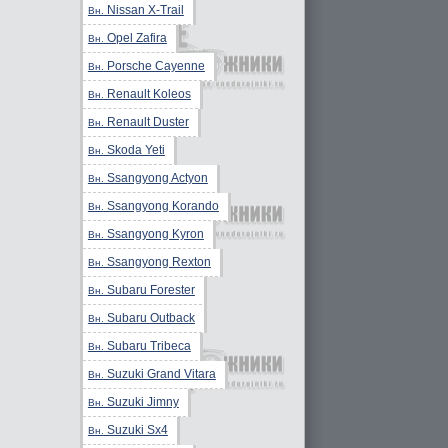
Nissan X-Trail
Вн.
Opel Zafira
Вн.
Porsche Cayenne
Вн.
Renault Koleos
Вн.
Renault Duster
Вн.
Skoda Yeti
Вн.
Ssangyong Actyon
Вн.
Ssangyong Korando
Вн.
Ssangyong Kyron
Вн.
Ssangyong Rexton
Вн.
Subaru Forester
Вн.
Subaru Outback
Вн.
Subaru Tribeca
Вн.
Suzuki Grand Vitara
Вн.
Suzuki Jimny
Вн.
Suzuki Sx4
Вн.