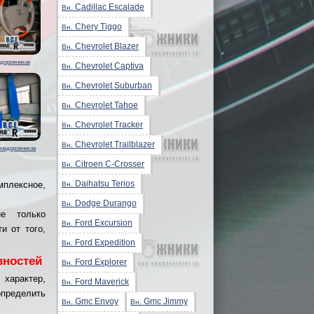
Cadillac Escalade
Вн.
Chery Tiggo
Вн.
Chevrolet Blazer
Вн.
едорожников
Chevrolet Captiva
Вн.
Chevrolet Suburban
Вн.
Chevrolet Tahoe
Вн.
Chevrolet Tracker
Вн.
Chevrolet Trailblazer
Вн.
внедорожников
Citroen C-Crosser
Вн.
Daihatsu Terios
плексное,
Вн.
Dodge Durango
Вн.
не только
Ford Excursion
Вн.
и от того,
Ford Expedition
Вн.
вностей
Ford Explorer
Вн.
 характер,
Ford Maverick
Вн.
пределить
Gmc Envoy
Gmc Jimmy
Вн.
Вн.