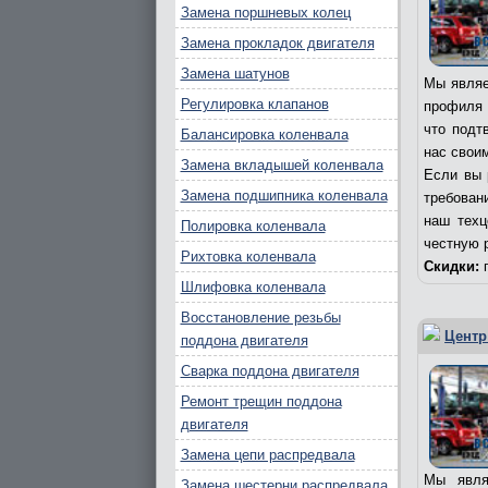
Замена поршневых колец
Замена прокладок двигателя
Замена шатунов
Мы являе
Регулировка клапанов
профиля 
что подт
Балансировка коленвала
нас свои
Замена вкладышей коленвала
Если вы 
Замена подшипника коленвала
требовани
наш техц
Полировка коленвала
честную 
Рихтовка коленвала
Скидки:
п
Шлифовка коленвала
Восстановление резьбы
Центр
поддона двигателя
Сварка поддона двигателя
Ремонт трещин поддона
двигателя
Замена цепи распредвала
Мы явля
Замена шестерни распредвала