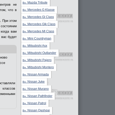
Mazda Tribute
Вн.
ентров не
Mercedes G Klasse
том, что в
Вн.
Mercedes Gl Class
Вн.
. При этом
Mercedes Glk Class
Вн.
состоянии
Mercedes Ml Class
 когда вам
Вн.
 вас будет
Mini Countryman
Вн.
Mitsubishi Asx
Вн.
Mitsubishi Outlander
Вн.
ново
Mitsubishi Pajero
Вн.
ссе
Mitsubishi Montero
Вн.
Nissan Armada
Вн.
Nissan Juke
Вн.
оставляли
 классов
Nissan Murano
Вн.
еменными
Nissan Pathfinder
Вн.
Nissan Patrol
Вн.
Nissan Qashqai
Вн.