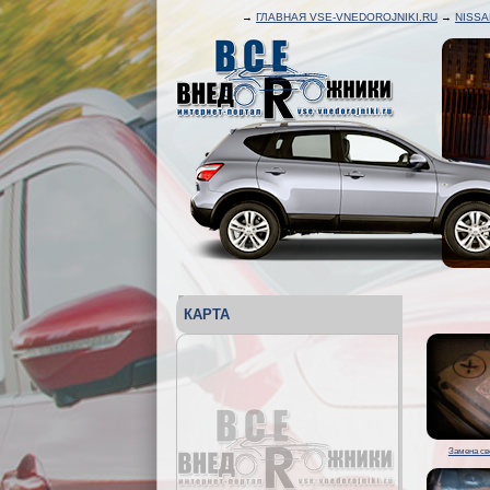
→
ГЛАВНАЯ VSE-VNEDOROJNIKI.RU
→
NISSA
КАРТА
Замена св