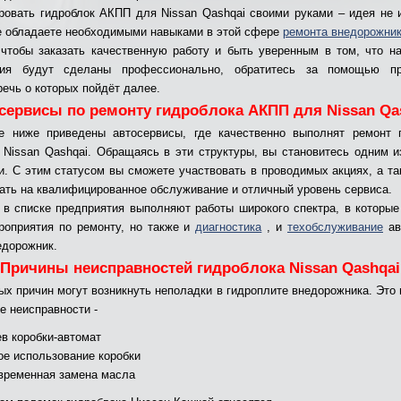
ровать гидроблок АКПП для Nissan Qashqai своими руками – идея не 
е обладаете необходимыми навыками в этой сфере
ремонта внедорожни
 чтобы заказать качественную работу и быть уверенным в том, что 
тия будут сделаны профессионально, обратитесь за помощью п
речь о которых пойдёт далее.
сервисы по ремонту гидроблока АКПП для Nissan Qa
е ниже приведены автосервисы, где качественно выполнят ремонт 
Nissan Qashqai. Обращаясь в эти структуры, вы становитесь одним и
и. С этим статусом вы сможете участвовать в проводимых акциях, а та
ать на квалифицированное обслуживание и отличный уровень сервиса.
 в списке предприятия выполняют работы широкого спектра, в которые
роприятия по ремонту, но также и
диагностика
, и
техобслуживание
ав
едорожник.
Причины неисправностей гидроблока Nissan Qashqai
ных причин могут возникнуть неполадки в гидроплите внедорожника. Это 
 неисправности -
ев коробки-автомат
ое использование коробки
временная замена масла