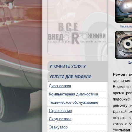
Замена са
Ре
УТОЧНИТЕ УСЛУГУ
Ремонт г
УСЛУГИ ДЛЯ МОДЕЛИ
где поним
Диагностика
Внимание 
время раб
Компьютерная диагностика
подобных
Техническое обслуживание
ремонту г
Страхование
Данный э
сказать, 
Сход-развал
которые б
Эвакуатор
Учитывая