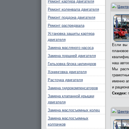
Ремонт картера двигателя
Центр
Ремонт коленвала двигателя
Ремонт поддона двигателя
Ремонт распредвала
Установка защиты картера
двигателя
Если вы 
Замена масляного насоса
плановое
Замена поршней двигателя
квалифиц
наш авто
Гильзовка блока цилиндров
Мы расп
Хонинговка двигателя
грамотны
Расточка двигателя
именно а
и рацион
Замена гидрокомпенсаторов
Скидки:
п
Замена клапанной крышки
двигателя
Замена маслосъемных колец
Центр
Замена маслосъемных
колпачков