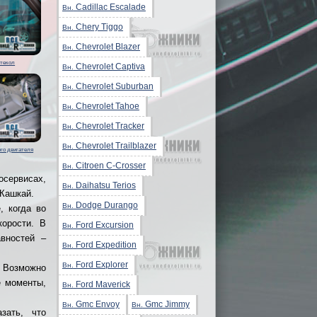
Cadillac Escalade
Вн.
Chery Tiggo
Вн.
Chevrolet Blazer
Вн.
стекол
Chevrolet Captiva
Вн.
Chevrolet Suburban
Вн.
Chevrolet Tahoe
Вн.
Chevrolet Tracker
Вн.
Chevrolet Trailblazer
Вн.
го двигателя
Citroen C-Crosser
Вн.
осервисах,
Daihatsu Terios
Вн.
 Кашкай.
Dodge Durango
Вн.
, когда во
корости. В
Ford Excursion
Вн.
вностей –
Ford Expedition
Вн.
Ford Explorer
Вн.
 Возможно
е моменты,
Ford Maverick
Вн.
Gmc Envoy
Gmc Jimmy
Вн.
Вн.
зать, что