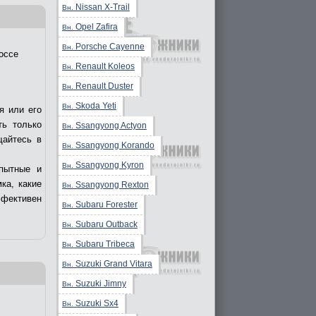
Nissan X-Trail
Вн.
Opel Zafira
Вн.
Porsche Cayenne
Вн.
оссе
Renault Koleos
Вн.
Renault Duster
Вн.
Skoda Yeti
Вн.
я или его
ть только
Ssangyong Actyon
Вн.
щайтесь в
Ssangyong Korando
Вн.
Ssangyong Kyron
Вн.
пытные и
ка, какие
Ssangyong Rexton
Вн.
ффективен
Subaru Forester
Вн.
Subaru Outback
Вн.
Subaru Tribeca
Вн.
Suzuki Grand Vitara
Вн.
Suzuki Jimny
Вн.
Suzuki Sx4
Вн.