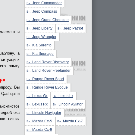
Jeep Commander
Вн.
Jeep Compass
Вн.
Jeep Grand Cherokee
Вн.
Jeep Liberty
Jeep Patriot
Вн.
Вн.
 элемент и
Jeep Wrangler
Вн.
Kia Sorento
Вн.
аблону, а
Kia Sportage
Вн.
 ситуациях
Land Rover Discovery
Вн.
его опыту
Land Rover Freelander
Вн.
Range Rover Sport
ai
Вн.
опросу. Вы
Range Rover Evogue
Вн.
 Qashqai и
Lexus Gx
Lexus Lx
Вн.
Вн.
Lexus Rx
Lincoln Aviator
Вн.
Вн.
с-листов
гидроблока
Lincoln Navigator
Вн.
нно наших
Mazda Cx-5
Mazda Cx-7
Вн.
Вн.
Mazda Cx-9
Вн.