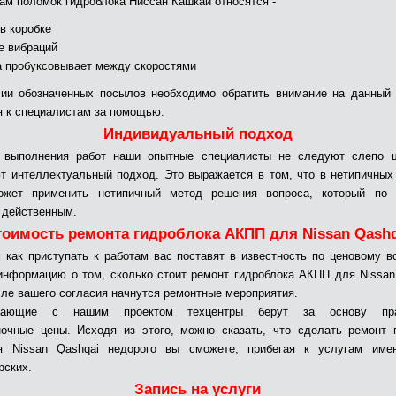
ам поломок гидроблока Ниссан Кашкай относятся -
 в коробке
е вибраций
а пробуксовывает между скоростями
ии обозначенных посылов необходимо обратить внимание на данный
я к специалистам за помощью.
Индивидуальный подход
 выполнения работ наши опытные специалисты не следуют слепо ш
т интеллектуальный подход. Это выражается в том, что в нетипичных
ожет применить нетипичный метод решения вопроса, который по 
 действенным.
тоимость ремонта гидроблока АКПП для Nissan Qashq
 как приступать к работам вас поставят в известность по ценовому в
информацию о том, сколько стоит ремонт гидроблока АКПП для Nissan
сле вашего согласия начнутся ремонтные мероприятия.
ичающие с нашим проектом техцентры берут за основу прай
очные цены. Исходя из этого, можно сказать, что сделать ремонт 
 Nissan Qashqai недорого вы сможете, прибегая к услугам име
рских.
Запись на услуги