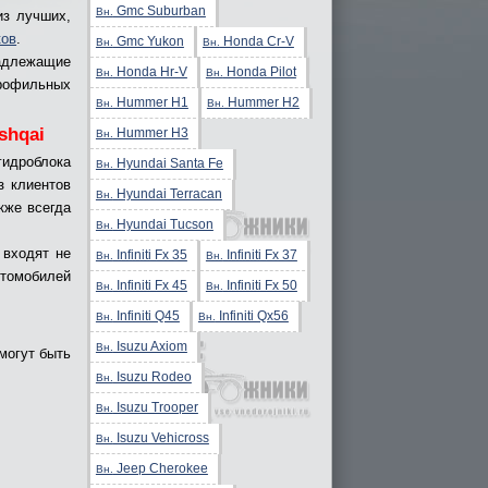
Gmc Suburban
Вн.
из лучших,
ков
.
Gmc Yukon
Honda Cr-V
Вн.
Вн.
надлежащие
Honda Hr-V
Honda Pilot
Вн.
Вн.
рофильных
Hummer H1
Hummer H2
Вн.
Вн.
shqai
Hummer H3
Вн.
гидроблока
Hyundai Santa Fe
Вн.
з клиентов
Hyundai Terracan
Вн.
кже всегда
Hyundai Tucson
Вн.
 входят не
Infiniti Fx 35
Infiniti Fx 37
Вн.
Вн.
томобилей
Infiniti Fx 45
Infiniti Fx 50
Вн.
Вн.
Infiniti Q45
Infiniti Qx56
Вн.
Вн.
Isuzu Axiom
Вн.
могут быть
Isuzu Rodeo
Вн.
Isuzu Trooper
Вн.
Isuzu Vehicross
Вн.
Jeep Cherokee
Вн.