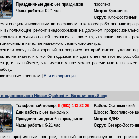
Праздничные дни:
без праздников
проспект
Часы работы:
9-21 час.
Метро:
Кузьминки
Округ:
Юго-Восточный
мся специализированным автосервисом, в котором работают мастера р
и выполняющие ремонт внедорожников на должном профессионально
верждают отзывы о нашей компании, а также то, что наши клиенты ре
м знакомым в качестве надежного сервисного центра.
решили «хочу найти хороший автосервис», который сможет удовлетво
я, но не знаете, кто мог бы подсказать и дать ответ на этот вопрос, об
ентр, и вы поймете, что именно у нас можно рассчитывать на качес
работу.
остоянным клиентам |
Вся информация…
 внедорожников Nissan Qashqai м. Ботанический сад
Телефонный номер:
8 (985) 143-22-26
Район:
Останкинский
Дни работы:
без выходных
Шоссе:
Ярославское ш
Праздничные дни:
без праздников
Метро:
ВДНХ
Часы работы:
9-21 час.
Округ:
Северо-Восточн
емся профильным центром, который специализируется на ремонт