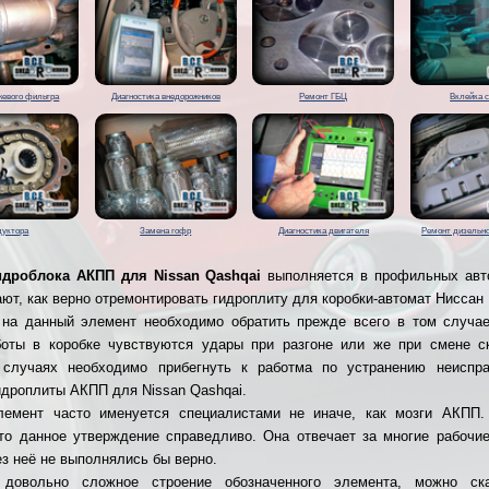
жевого фильтра
Диагностика внедорожников
Ремонт ГБЦ
Вклейка 
дуктора
Замена гофр
Диагностика двигателя
Ремонт дизельно
идроблока АКПП для Nissan Qashqai
выполняется в профильных авт
ают, как верно отремонтировать гидроплиту для коробки-автомат Ниссан
на данный элемент необходимо обратить прежде всего в том случае
оты в коробке чувствуются удары при разгоне или же при смене с
 случаях необходимо прибегнуть к работма по устранению неиспра
идроплиты АКПП для Nissan Qashqai.
лемент часто именуется специалистами не иначе, как мозги АКПП.
что данное утверждение справедливо. Она отвечает за многие рабочи
ез неё не выполнялись бы верно.
 довольно сложное строение обозначенного элемента, можно ска