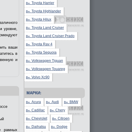
Toyota Harrier
Вн.
Toyota Highlander
Вн.
Toyota Hilux
Вн.
азличного
Toyota Land Cruiser
Вн.
м уровне,
комендуют
Toyota Land Cruiser Prado
Вн.
Toyota Rav 4
Вн.
рить ваши
Toyota Sequoia
Вн.
ратитесь в
твенную и
Volkswagen Tiguan
Вн.
Volkswagen Touareg
Вн.
Volvo Xc90
Вн.
МАРКИ:
Acura
Audi
BMW
Вн.
Вн.
Вн.
оссе
Cadillac
Chery
Вн.
Вн.
Chevrolet
Citroen
ый
Вн.
Вн.
Daihatsu
Dodge
Вн.
Вн.
е рамных