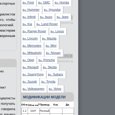
Ford
GMC
Honda
Вн.
Вн.
Вн.
нспортных
Hummer
Hyundai
Вн.
Вн.
циалистов
Infiniti
Isuzu
Jeep
Вн.
Вн.
Вн.
го, чтобы
Kia
Land Rover
Вн.
Вн.
нологией.
 мастерам
Range Rover
Lexus
Вн.
Вн.
уверенным
Lincoln
Mazda
Вн.
Вн.
Mercedes
Mini
Вн.
Вн.
Mitsubishi
Nissan
Вн.
Вн.
Opel
Porsche
Вн.
Вн.
Renault
Skoda
Вн.
Вн.
но
SsangYong
Subaru
Вн.
Вн.
Suzuki
Toyota
Вн.
Вн.
пект
Volkswagen
Volvo
Вн.
Вн.
МОДИФИКАЦИИ МОДЕЛИ
ециалисты
получать
3
Об-м
Привод
Кзв.
Дв.
Об-м см
 говорила
1.2
1197
Полный
нт вашего