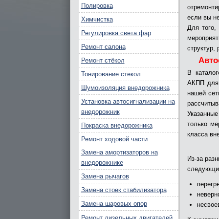
Полировка
отремонти
если вы н
Химчистка
Для того,
Регулировка света фар
мероприя
Ремонт салона
структур, 
Авто
Ремонт стёкол
В каталог
Тонирование стекол
АКПП для 
Шумоизоляция внедорожника
нашей сет
Установка автосигнализации на
рассчитыв
внедорожник
Указанные
только ме
Покраска внедорожника
класса вн
Ремонт ходовой части
Замена амортизаторов на
Из-за раз
внедорожнике
следующие
Замена рычагов
перегр
Замена стоек стабилизатора
неверн
Замена шаровых опор
несвое
Ремонт дизельных двигателей