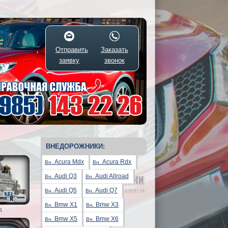
Отправить
Заказать
заявку
звонок
ВНЕДОРОЖНИКИ:
Acura Mdx
Acura Rdx
Вн.
Вн.
Audi Q3
Audi Allroad
Вн.
Вн.
Audi Q5
Audi Q7
Вн.
Вн.
Bmw X1
Bmw X3
Вн.
Вн.
Д
Bmw X5
Bmw X6
Вн.
Вн.