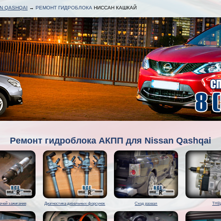
N QASHQAI
→
РЕМОНТ ГИДРОБЛОКА
НИССАН КАШКАЙ
Ремонт гидроблока АКПП для Nissan Qashqai
ечей зажигания
Диагностика дизельных форсунок
Сход развал
ТНВ