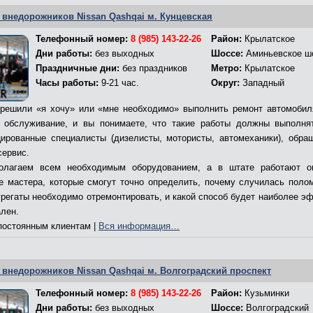
 внедорожников Nissan Qashqai м. Кунцевская
Телефонный номер:
8 (985) 143-22-26
Район:
Крылатское
Дни работы:
без выходных
Шоссе:
Аминьевское ш
Праздничные дни:
без праздников
Метро:
Крылатское
Часы работы:
9-21 час.
Округ:
Западный
решили «я хочу» или «мне необходимо» выполнить ремонт автомобил
 обслуживание, и вы понимаете, что такие работы должны выполня
ированные специалисты (дизелисты, мотористы, автомеханики), обра
сервис.
олагаем всем необходимым оборудованием, а в штате работают о
е мастера, которые смогут точно определить, почему случилась полом
грегаты необходимо отремонтировать, и какой способ будет наиболее э
ален.
остоянным клиентам |
Вся информация…
 внедорожников Nissan Qashqai м. Волгоградский проспект
Телефонный номер:
8 (985) 143-22-26
Район:
Кузьминки
Дни работы:
без выходных
Шоссе:
Волгоградский