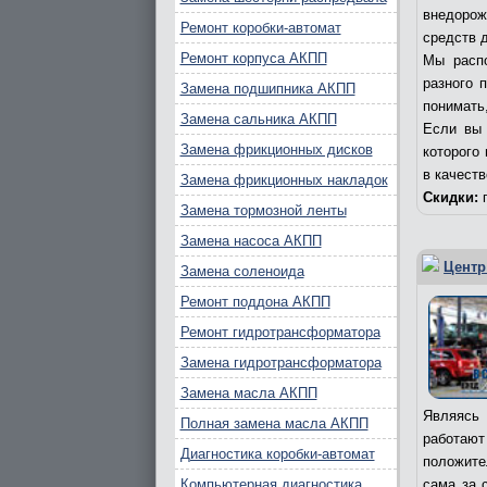
внедорож
Ремонт коробки-автомат
средств д
Ремонт корпуса АКПП
Мы распо
разного 
Замена подшипника АКПП
понимать,
Замена сальника АКПП
Если вы 
Замена фрикционных дисков
которого
в качест
Замена фрикционных накладок
Скидки:
п
Замена тормозной ленты
Замена насоса АКПП
Центр
Замена соленоида
Ремонт поддона АКПП
Ремонт гидротрансформатора
Замена гидротрансформатора
Замена масла АКПП
Являясь 
Полная замена масла АКПП
работаю
Диагностика коробки-автомат
положите
Компьютерная диагностика
сама за 