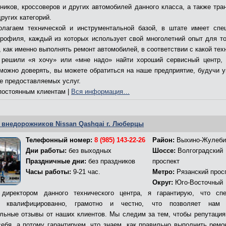
ников, кроссоверов и других автомобилей данного класса, а также тра
ругих категорий.
лагаем технической и инструментальной базой, в штате имеет спе
профиля, каждый из которых использует свой многолетний опыт для то
 как именно выполнять ремонт автомобилей, в соответствии с какой тех
решили «я хочу» или «мне надо» найти хороший сервисный центр,
 можно доверять, вы можете обратиться на наше предприятие, будучи 
ве предоставляемых услуг.
остоянным клиентам |
Вся информация…
 внедорожников Nissan Qashqai г. Люберцы
Телефонный номер:
8 (985) 143-22-26
Район:
Выхино-Жулеби
Дни работы:
без выходных
Шоссе:
Волгоградский
Праздничные дни:
без праздников
проспект
Часы работы:
9-21 час.
Метро:
Рязанский прос
Округ:
Юго-Восточный
директором данного технического центра, я гарантирую, что сп
т квалифицированно, грамотно и честно, что позволяет нам 
льные отзывы от наших клиентов. Мы следим за тем, чтобы репутация
себя, а потому гарантируем, что знаем, как правильно выполнить ремо