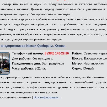
ь совершить визит в один из представленных в каталоге автотехц
записаться заранее. Данный подход позволит вам быть уверенным в 
ое время вас примут без проволочек и очередей.
яется запись двумя способами – по номеру телефона и онлайн, с сайта
мо дать подробную информацию, как о проблеме, так и о текущем 
я. Следует предоставить консультанту информацию по поводу того,
дъехать, а также обрисовать географические ориентиры, по которым для
ся подходящая территориально площадка.
 внедорожников Nissan Qashqai м. Южная
Телефонный номер:
8 (985) 143-22-26
Район:
Северное Черта
Дни работы:
без выходных
Шоссе:
Варшавское шо
Праздничные дни:
без праздников
Метро:
Чертановская
Часы работы:
9-21 час.
Округ:
Южный
ь директором данного автосервиса и забочусь о том, чтобы клиенты 
ельные отзывы, а ремонт внедорожников и автомобилей других
лся на должном профессиональном уровне в соответствии с совр
иями и рекомендациями производителя.
остоянным клиентам |
Вся информация…