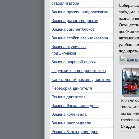
стабилизатора
Собираяс
Замена пружин внедорожника
забудьте 
назначенн
Замена рычага подвески
Осуществл
Замена сайлентблоков
необходи
Замена стойки стабилизатора
автомобил
удобно по
Замена ступичных
подбирать
подшипников
Центр
Замена шаровой опоры
Подушки кпп внедорожников
Капитальный ремонт двигателя
Переборка двигателя
Ремонт двигателя
Я являюс
Замена блока цилиндров
положит
выполня
Замена коленвала
требован
Замена распредвала
Скидки:
п
Ремонт блока цилиндров