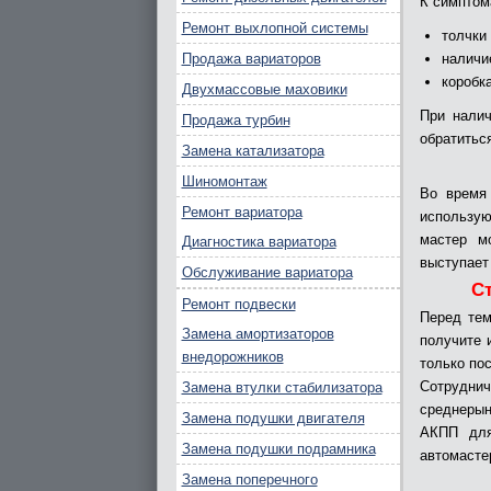
К симптом
Ремонт выхлопной системы
толчки
Продажа вариаторов
наличи
коробк
Двухмассовые маховики
При налич
Продажа турбин
обратитьс
Замена катализатора
Шиномонтаж
Во время
Ремонт вариатора
использую
мастер м
Диагностика вариатора
выступает
Обслуживание вариатора
С
Ремонт подвески
Перед тем
Замена амортизаторов
получите 
внедорожников
только по
Сотрудн
Замена втулки стабилизатора
среднерын
Замена подушки двигателя
АКПП для
Замена подушки подрамника
автомасте
Замена поперечного