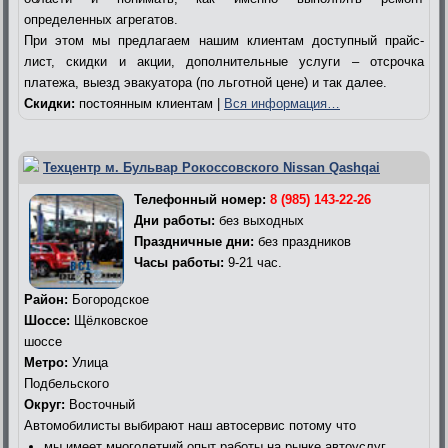
определенных агрегатов.
При этом мы предлагаем нашим клиентам доступный прайс-
лист, скидки и акции, дополнительные услуги – отсрочка
платежа, выезд эвакуатора (по льготной цене) и так далее.
Скидки:
постоянным клиентам |
Вся информация…
Техцентр м. Бульвар Рокоссовского Nissan Qashqai
Телефонный номер:
8 (985) 143-22-26
Дни работы:
без выходных
Праздничные дни:
без праздников
Часы работы:
9-21 час.
Район:
Богородское
Шоссе:
Щёлковское
шоссе
Метро:
Улица
Подбельского
Округ:
Восточный
Автомобилисты выбирают наш автосервис потому что
мы имеет многолетний опыт работы на рынке автоуслуг