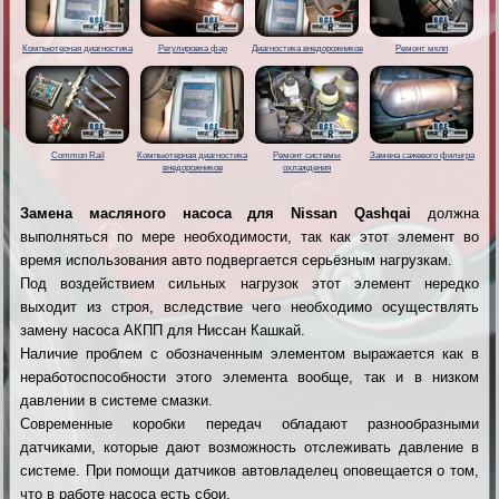
Компьютерная диагностика
Регулировка фар
Диагностика внедорожников
Ремонт мкпп
Common Rail
Компьютерная диагностика
Ремонт системы
Замена сажевого фильтра
внедорожников
охлаждения
Замена масляного насоса для Nissan Qashqai
должна
выполняться по мере необходимости, так как этот элемент во
время использования авто подвергается серьёзным нагрузкам.
Под воздействием сильных нагрузок этот элемент нередко
выходит из строя, вследствие чего необходимо осуществлять
замену насоса АКПП для Ниссан Кашкай.
Наличие проблем с обозначенным элементом выражается как в
неработоспособности этого элемента вообще, так и в низком
давлении в системе смазки.
Современные коробки передач обладают разнообразными
датчиками, которые дают возможность отслеживать давление в
системе. При помощи датчиков автовладелец оповещается о том,
что в работе насоса есть сбои.