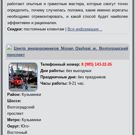
работают опытные и грамотные мастера, которые смогут точно
определить, почему случилась поломка, какие именно агрегаты
необходимо отремонтировать, и какой способ будет наиболее
эффективен и рационален.
Скидки:
постоянным клиентам |
Вся информация…
Центр внедорожников Nissan Qashqai м. Волгоградский
проспект
Телефонный номер:
8 (985) 143-22-26
Дни работы:
без выходных
Праздничные дни:
без праздников
Часы работы:
9-21 час.
Район:
Кузьминки
Шоссе:
Волгоградский
проспект
Метро:
Кузьминки
Округ:
Юго-
Восточный