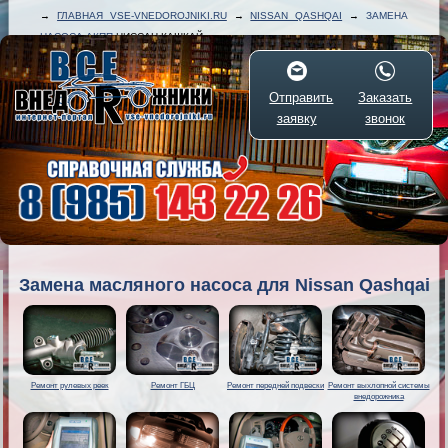
→
ГЛАВНАЯ VSE-VNEDOROJNIKI.RU
→
NISSAN QASHQAI
→
ЗАМЕНА
НАСОСА АКПП
НИССАН КАШКАЙ
Отправить
Заказать
заявку
звонок
Замена масляного насоса для Nissan Qashqai
Ремонт рулевых реек
Ремонт ГБЦ
Ремонт передней подвески
Ремонт выхлопной системы
внедорожника