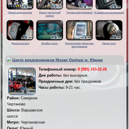
Замена амортизаторов
Ремонт раздаточной
Покраска внедорожников
Установка автосигнализации
коробки
Диагностика акпп
Вклейка стекол
Компьютерная диагностика
Ремонт мкпп
внедорожников
Центр внедорожников Nissan Qashqai м. Южная
Телефонный номер:
8 (985) 143-22-26
Дни работы:
без выходных
Праздничные дни:
без праздников
Часы работы:
9-21 час.
Район:
Северное
Чертаново
Шоссе:
Варшавское
шоссе
Метро:
Чертановская
Округ:
Южный