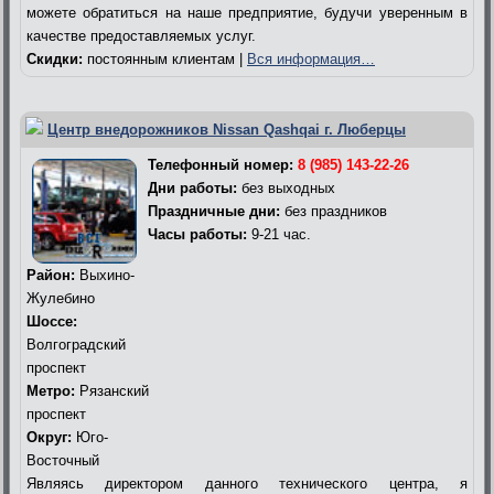
можете обратиться на наше предприятие, будучи уверенным в
качестве предоставляемых услуг.
Скидки:
постоянным клиентам |
Вся информация…
Центр внедорожников Nissan Qashqai г. Люберцы
Телефонный номер:
8 (985) 143-22-26
Дни работы:
без выходных
Праздничные дни:
без праздников
Часы работы:
9-21 час.
Район:
Выхино-
Жулебино
Шоссе:
Волгоградский
проспект
Метро:
Рязанский
проспект
Округ:
Юго-
Восточный
Являясь директором данного технического центра, я