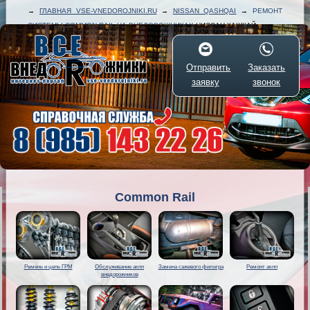
→
ГЛАВНАЯ VSE-VNEDOROJNIKI.RU
→
NISSAN QASHQAI
→
РЕМОНТ
СИСТЕМЫ COMMON RAIL НА ВНЕДОРОЖНИКАХ
НИССАН КАШКАЙ
Отправить
Заказать
заявку
звонок
Common Rail
Ремень и цепь ГРМ
Обслуживание акпп
Замена сажевого фильтра
Ремонт акпп
внедорожников