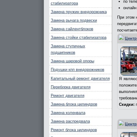
по теле
стабилизатора
онлайн
Замена пружин внедорожника
При этом 
Замена рычага подвески
передвиг
Замена сайлентблоков
посчитает
Замена стойки стабилизатора
Центр
Замена ступичных
подшипников
Замена шаровой опоры
Подушки кпп внедорожников
Капитальный ремонт двигателя
Я являюс
положит
Переборка двигателя
выполня
Ремонт двигателя
требован
Замена блока цилиндров
Скидки:
п
Замена коленвала
Замена распредвала
Центр
Ремонт блока цилиндров