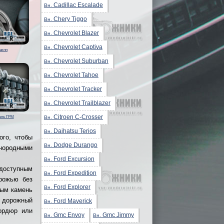
Cadillac Escalade
Вн.
Chery Tiggo
Вн.
Chevrolet Blazer
Вн.
Chevrolet Captiva
Вн.
акпп
Chevrolet Suburban
Вн.
Chevrolet Tahoe
Вн.
Chevrolet Tracker
Вн.
Chevrolet Trailblazer
Вн.
Citroen C-Crosser
Вн.
епь ГРМ
Daihatsu Terios
Вн.
ого, чтобы
Dodge Durango
Вн.
инородными
Ford Excursion
Вн.
доступным
Ford Expedition
Вн.
орожью без
Ford Explorer
Вн.
ным камень
й дорожный
Ford Maverick
Вн.
бордюр или
Gmc Envoy
Gmc Jimmy
Вн.
Вн.