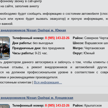
фонному звонку в call-центр
 на сайте, заполнив анкету
необходимо будет сообщить информацию о состоянии автомобиля (спос
аться или нужно будет вызвать эвакуатор) и прочую информацию, к
е важной.
 внедорожников Nissan Qashqai м. Южная
Телефонный номер:
8 (985) 143-22-26
Район:
Северное Черта
Дни работы:
без выходных
Шоссе:
Варшавское шо
Праздничные дни:
без праздников
Метро:
Чертановская
Часы работы:
9-21 час.
Округ:
Южный
ь директором данного автосервиса и забочусь о том, чтобы клиенты 
ельные отзывы, а ремонт внедорожников и автомобилей других
лся на должном профессиональном уровне в соответствии с совр
иями и рекомендациями производителя.
остоянным клиентам |
Вся информация…
 внедорожников Nissan Qashqai м. Кунцевская
Телефонный номер:
8 (985) 143-22-26
Район:
Крылатское