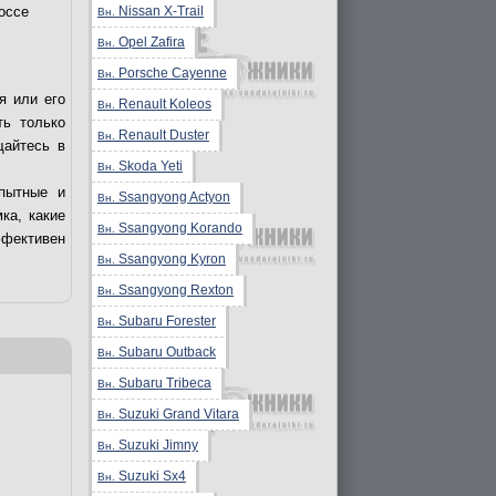
Nissan X-Trail
оссе
Вн.
Opel Zafira
Вн.
Porsche Cayenne
Вн.
я или его
Renault Koleos
Вн.
ть только
Renault Duster
Вн.
щайтесь в
Skoda Yeti
Вн.
пытные и
Ssangyong Actyon
Вн.
ка, какие
Ssangyong Korando
Вн.
ффективен
Ssangyong Kyron
Вн.
Ssangyong Rexton
Вн.
Subaru Forester
Вн.
Subaru Outback
Вн.
Subaru Tribeca
Вн.
Suzuki Grand Vitara
Вн.
Suzuki Jimny
Вн.
Suzuki Sx4
Вн.