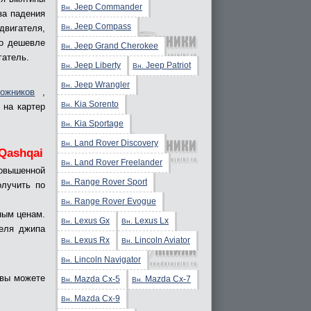
Jeep Commander
Вн.
за падения
Jeep Compass
Вн.
вигателя,
до дешевле
Jeep Grand Cherokee
Вн.
гатель.
Jeep Liberty
Jeep Patriot
Вн.
Вн.
Jeep Wrangler
Вн.
ожников
,
Kia Sorento
Вн.
 на картер
Kia Sportage
Вн.
Land Rover Discovery
Вн.
Qashqai
Land Rover Freelander
Вн.
повышенной
Range Rover Sport
Вн.
олучить по
Range Rover Evogue
Вн.
ным ценам.
Lexus Gx
Lexus Lx
Вн.
Вн.
теля джипа
Lexus Rx
Lincoln Aviator
Вн.
Вн.
Lincoln Navigator
Вн.
 вы можете
Mazda Cx-5
Mazda Cx-7
Вн.
Вн.
Mazda Cx-9
Вн.