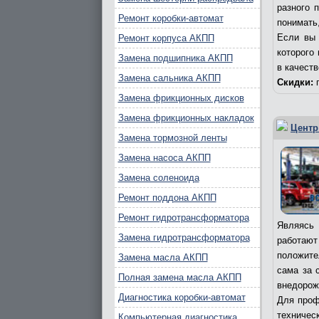
разного 
Ремонт коробки-автомат
понимать,
Если вы 
Ремонт корпуса АКПП
которого
Замена подшипника АКПП
в качест
Замена сальника АКПП
Скидки:
п
Замена фрикционных дисков
Замена фрикционных накладок
Центр
Замена тормозной ленты
Замена насоса АКПП
Замена соленоида
Ремонт поддона АКПП
Ремонт гидротрансформатора
Являясь 
Замена гидротрансформатора
работаю
положите
Замена масла АКПП
сама за 
Полная замена масла АКПП
внедорож
Диагностика коробки-автомат
Для проф
техничес
Компьютерная диагностика