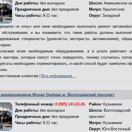
Дни работы:
без выходных
Шоссе:
Аминьевское ш
Праздничные дни:
без праздников
Метро:
Крылатское
Часы работы:
9-21 час.
Округ:
Западный
решили «я хочу» или «мне необходимо» выполнить ремонт автомобил
 обслуживание, и вы понимаете, что такие работы должны выполня
ированные специалисты (дизелисты, мотористы, автомеханики), обра
сервис.
олагаем всем необходимым оборудованием, а в штате работают о
е мастера, которые смогут точно определить, почему случилась полом
грегаты необходимо отремонтировать, и какой способ будет наиболее э
ален.
остоянным клиентам |
Вся информация…
 внедорожников Nissan Qashqai м. Волгоградский проспект
Телефонный номер:
8 (985) 143-22-26
Район:
Кузьминки
Дни работы:
без выходных
Шоссе:
Волгоградский
Праздничные дни:
без праздников
проспект
Часы работы:
9-21 час.
Метро:
Кузьминки
Округ:
Юго-Восточный