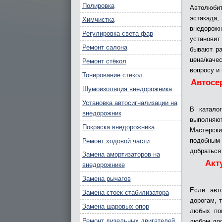
Полировка
Автолюби
эстакада
Химчистка
внедорожн
Регулировка света фар
установит
Ремонт салона
бывают ра
цена/каче
Ремонт стёкол
вопросу и
Тонирование стекол
Автосе
Шумоизоляция внедорожника
Установка автосигнализации на
В катало
внедорожник
выполняют
Покраска внедорожника
Мастерски
подобным
Ремонт ходовой части
добраться
Замена амортизаторов на
Акт
внедорожнике
Замена рычагов
Если авт
Замена стоек стабилизатора
дорогам, 
Замена шаровых опор
любых пог
Ремонт дизельных двигателей
любом дос