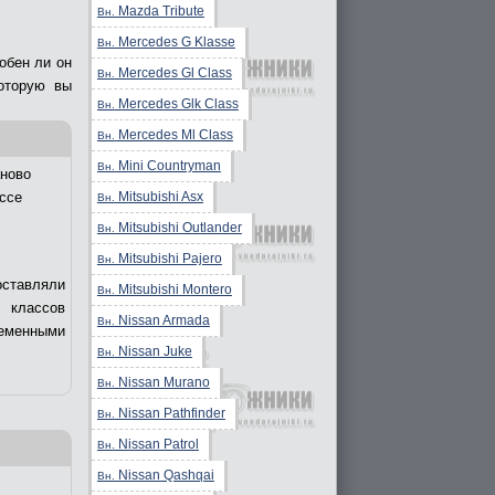
Mazda Tribute
Вн.
Mercedes G Klasse
Вн.
обен ли он
Mercedes Gl Class
Вн.
оторую вы
Mercedes Glk Class
Вн.
Mercedes Ml Class
Вн.
Mini Countryman
Вн.
ново
Mitsubishi Asx
ссе
Вн.
Mitsubishi Outlander
Вн.
Mitsubishi Pajero
Вн.
оставляли
Mitsubishi Montero
Вн.
 классов
Nissan Armada
Вн.
еменными
Nissan Juke
Вн.
Nissan Murano
Вн.
Nissan Pathfinder
Вн.
Nissan Patrol
Вн.
Nissan Qashqai
Вн.