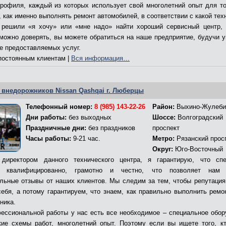
профиля, каждый из которых использует свой многолетний опыт для то
 как именно выполнять ремонт автомобилей, в соответствии с какой тех
решили «я хочу» или «мне надо» найти хороший сервисный центр,
 можно доверять, вы можете обратиться на наше предприятие, будучи 
ве предоставляемых услуг.
остоянным клиентам |
Вся информация…
 внедорожников Nissan Qashqai г. Люберцы
Телефонный номер:
8 (985) 143-22-26
Район:
Выхино-Жулеби
Дни работы:
без выходных
Шоссе:
Волгоградский
Праздничные дни:
без праздников
проспект
Часы работы:
9-21 час.
Метро:
Рязанский прос
Округ:
Юго-Восточный
директором данного технического центра, я гарантирую, что сп
т квалифицированно, грамотно и честно, что позволяет нам 
льные отзывы от наших клиентов. Мы следим за тем, чтобы репутация
себя, а потому гарантируем, что знаем, как правильно выполнить ремо
ника.
ессиональной работы у нас есть все необходимое – специальное обор
кие схемы работ, многолетний опыт. Поэтому если вы ищете того, к