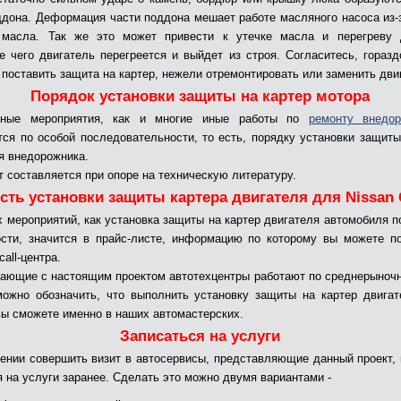
ддона. Деформация части поддона мешает работе масляного насоса из-
 масла. Так же это может привести к утечке масла и перегреву д
е чего двигатель перегреется и выйдет из строя. Согласитесь, гораз
 поставить защита на картер, нежели отремонтировать или заменить дви
Порядок установки защиты на картер мотора
нные мероприятия, как и многие иные работы по
ремонту внедор
ся по особой последовательности, то есть, порядку установки защиты
я внедорожника.
т составляется при опоре на техническую литературу.
сть установки защиты картера двигателя для Nissan 
х мероприятий, как установка защиты на картер двигателя автомобиля 
сти, значится в прайс-листе, информацию по которому вы можете п
all-центра.
ающие с настоящим проектом автотехцентры работают по среднерыноч
ожно обозначить, что выполнить установку защиты на картер двига
вы сможете именно в наших автомастерских.
Записаться на услуги
ении совершить визит в автосервисы, представляющие данный проект,
я на услуги заранее. Сделать это можно двумя вариантами -