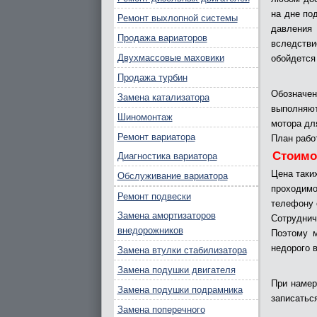
на дне по
Ремонт выхлопной системы
давления
Продажа вариаторов
вследстви
Двухмассовые маховики
обойдется
Продажа турбин
Обозначе
Замена катализатора
выполняют
Шиномонтаж
мотора дл
Ремонт вариатора
План рабо
Стоимо
Диагностика вариатора
Цена таки
Обслуживание вариатора
проходимо
Ремонт подвески
телефону c
Замена амортизаторов
Сотруднич
внедорожников
Поэтому м
недорого 
Замена втулки стабилизатора
Замена подушки двигателя
При намер
Замена подушки подрамника
записатьс
Замена поперечного