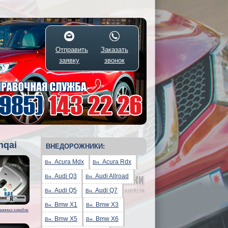
Отправить
Заказать
заявку
звонок
hqai
ВНЕДОРОЖНИКИ:
Acura Mdx
Acura Rdx
Вн.
Вн.
Audi Q3
Audi Allroad
Вн.
Вн.
Audi Q5
Audi Q7
Вн.
Вн.
Bmw X1
Bmw X3
Вн.
Вн.
ванных коробок
Bmw X5
Bmw X6
Вн.
Вн.