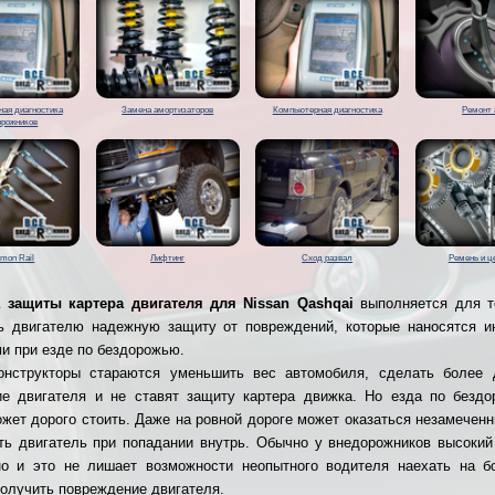
ая диагностика
Замена амортизаторов
Компьютерная диагностика
Ремонт 
орожников
mon Rail
Лифтинг
Сход развал
Ремень и ц
а защиты картера двигателя для Nissan Qashqai
выполняется для т
ь двигателю надежную защиту от повреждений, которые наносятся 
и при езде по бездорожью.
онструкторы стараются уменьшить вес автомобиля, сделать более 
е двигателя и не ставят защиту картера движка. Но езда по безд
жет дорого стоить. Даже на ровной дороге может оказаться незамечен
ть двигатель при попадании внутрь. Обычно у внедорожников высоки
но и это не лишает возможности неопытного водителя наехать на 
получить повреждение двигателя.