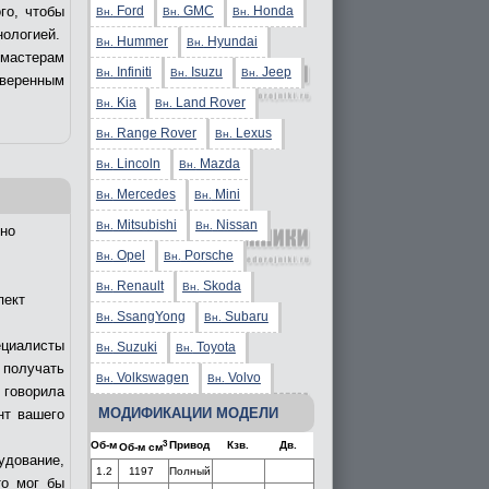
Ford
GMC
Honda
го, чтобы
Вн.
Вн.
Вн.
нологией.
Hummer
Hyundai
Вн.
Вн.
 мастерам
Infiniti
Isuzu
Jeep
Вн.
Вн.
Вн.
уверенным
Kia
Land Rover
Вн.
Вн.
Range Rover
Lexus
Вн.
Вн.
Lincoln
Mazda
Вн.
Вн.
Mercedes
Mini
Вн.
Вн.
Mitsubishi
Nissan
Вн.
Вн.
но
Opel
Porsche
Вн.
Вн.
Renault
Skoda
Вн.
Вн.
пект
SsangYong
Subaru
Вн.
Вн.
ециалисты
Suzuki
Toyota
Вн.
Вн.
получать
Volkswagen
Volvo
Вн.
Вн.
 говорила
МОДИФИКАЦИИ МОДЕЛИ
нт вашего
3
Об-м
Привод
Кзв.
Дв.
Об-м см
удование,
1.2
1197
Полный
то мог бы