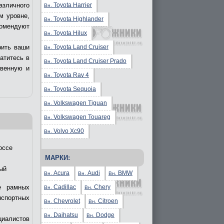
Toyota Harrier
азличного
Вн.
м уровне,
Toyota Highlander
Вн.
комендуют
Toyota Hilux
Вн.
Toyota Land Cruiser
рить ваши
Вн.
ратитесь в
Toyota Land Cruiser Prado
Вн.
твенную и
Toyota Rav 4
Вн.
Toyota Sequoia
Вн.
Volkswagen Tiguan
Вн.
Volkswagen Touareg
Вн.
Volvo Xc90
Вн.
оссе
МАРКИ:
ый
Acura
Audi
BMW
Вн.
Вн.
Вн.
Cadillac
Chery
е рамных
Вн.
Вн.
нспортных
Chevrolet
Citroen
Вн.
Вн.
Daihatsu
Dodge
Вн.
Вн.
циалистов