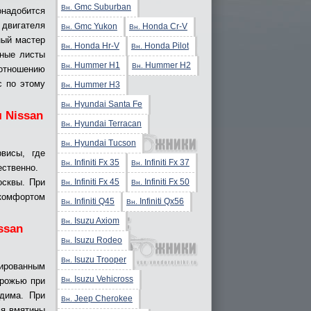
Gmc Suburban
Вн.
надобится
двигателя
Gmc Yukon
Honda Cr-V
Вн.
Вн.
ный мастер
Honda Hr-V
Honda Pilot
Вн.
Вн.
тные листы
Hummer H1
Hummer H2
Вн.
Вн.
оотношению
с по этому
Hummer H3
Вн.
Hyundai Santa Fe
Вн.
 Nissan
Hyundai Terracan
Вн.
Hyundai Tucson
Вн.
висы, где
Infiniti Fx 35
Infiniti Fx 37
Вн.
Вн.
ественно.
Infiniti Fx 45
Infiniti Fx 50
осквы. При
Вн.
Вн.
комфортом
Infiniti Q45
Infiniti Qx56
Вн.
Вн.
Isuzu Axiom
Вн.
ssan
Isuzu Rodeo
Вн.
Isuzu Trooper
Вн.
ированным
Isuzu Vehicross
Вн.
орожью при
одима. При
Jeep Cherokee
Вн.
ся вмятины