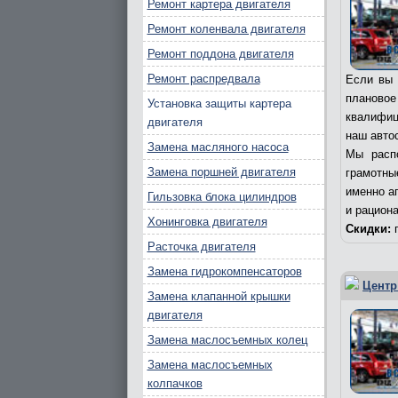
Ремонт картера двигателя
Ремонт коленвала двигателя
Ремонт поддона двигателя
Ремонт распредвала
Если вы 
плановое
Установка защиты картера
квалифиц
двигателя
наш авто
Замена масляного насоса
Мы расп
Замена поршней двигателя
грамотны
именно а
Гильзовка блока цилиндров
и рацион
Хонинговка двигателя
Скидки:
п
Расточка двигателя
Замена гидрокомпенсаторов
Центр
Замена клапанной крышки
двигателя
Замена маслосъемных колец
Замена маслосъемных
колпачков