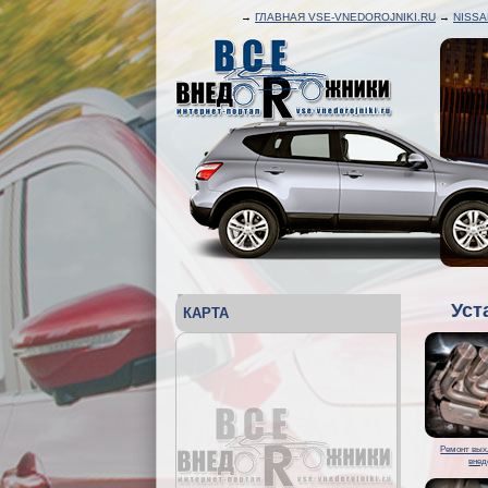
→
ГЛАВНАЯ VSE-VNEDOROJNIKI.RU
→
NISSA
Уст
КАРТА
Ремонт вых
внед