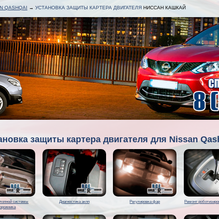
N QASHQAI
→
УСТАНОВКА ЗАЩИТЫ КАРТЕРА ДВИГАТЕЛЯ
НИССАН КАШКАЙ
ановка защиты картера двигателя для Nissan Qas
лопной системы
Диагностика акпп
Регулировка фар
Ремонт роботизиро
орожника