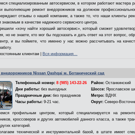
мся специализированным автосервисом, в котором работают мастера р
и выполняющие ремонт внедорожников на должном профессионально
верждают отзывы о нашей компании, а также то, что наши клиенты ре
м знакомым в качестве надежного сервисного центра.
решили «хочу найти хороший автосервис», который сможет удовлетво
я, но не знаете, кто мог бы подсказать и дать ответ на этот вопрос, об
ентр, и вы поймете, что именно у нас можно рассчитывать на качес
работу.
остоянным клиентам |
Вся информация…
 внедорожников Nissan Qashqai м. Ботанический сад
Телефонный номер:
8 (985) 143-22-26
Район:
Останкинский
Дни работы:
без выходных
Шоссе:
Ярославское ш
Праздничные дни:
без праздников
Метро:
ВДНХ
Часы работы:
9-21 час.
Округ:
Северо-Восточн
емся профильным центром, который специализируется на ремонт
ников, кроссоверов и других автомобилей данного класса, а также тра
ругих категорий.
лагаем технической и инструментальной базой, в штате имеет спе