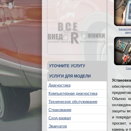
Компьютерн
внед
УТОЧНИТЕ УСЛУГУ
Com
УСЛУГИ ДЛЯ МОДЕЛИ
Установк
Диагностика
обеспечит
предметам
Компьютерная диагностика
Обычно к
Техническое обслуживание
охлаждени
Страхование
защиты мо
и повреди
Сход-развал
просвет, 
Эвакуатор
камень и 