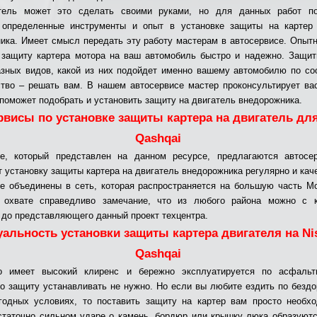
тель может это сделать своими руками, но для данных работ по
, определенные инструменты и опыт в установке защиты на картер 
ика. Имеет смысл передать эту работу мастерам в автосервисе. Опыт
 защиту картера мотора на ваш автомобиль быстро и надежно. Защи
зных видов, какой из них подойдет именно вашему автомобилю по с
ство – решать вам. В нашем автосервисе мастер проконсультирует ва
 поможет подобрать и установить защиту на двигатель внедорожника.
рвисы по установке защиты картера на двигатель для
Qashqai
ге, который представлен на данном ресурсе, предлагаются автосер
 установку защиты картера на двигатель внедорожника регулярно и кач
е объединены в сеть, которая распространяется на большую часть М
 охвате справедливо замечание, что из любого района можно с 
 до представляющего данный проект техцентра.
уальность установки защиты картера двигателя на Ni
Qashqai
о имеет высокий клиренс и бережно эксплуатируется по асфальт
то защиту устанавливать не нужно. Но если вы любите ездить по безд
одных условиях, то поставить защиту на картер вам просто необх
таточно сильном ударе о камень, бордюр или крышку люка образуют