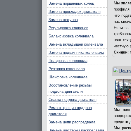
Мы являе
Замена поршневых колец
профиля 
Замена прокладок двигателя
что подт
Замена шатунов
нас свои
Если вы 
Регулировка клапанов
требовани
Балансировка коленвала
наш техц
Замена вкладышей коленвала
честную 
Скидки:
п
Замена подшипника коленвала
Полировка коленвала
Рихтовка коленвала
Центр
Шлифовка коленвала
Восстановление резьбы
поддона двигателя
Сварка поддона двигателя
Ремонт трещин поддона
Мы явля
двигателя
внедорож
средств д
Замена цепи распредвала
Мы распо
Замена шестерни распредвала